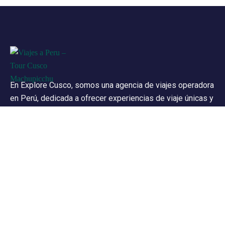
En Explore Cusco, somos una agencia de viajes operadora
en Perú, dedicada a ofrecer experiencias de viaje únicas y
personalizadas. Con sede en el corazón de Perú,
conocemos cada rincón de este hermoso país y nos
especializamos en crear itinerarios que capturan su
esencia auténtica.