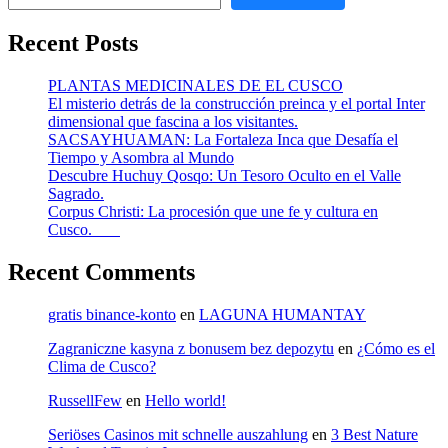
Recent Posts
PLANTAS MEDICINALES DE EL CUSCO
El misterio detrás de la construcción preinca y el portal Inter
dimensional que fascina a los visitantes.
SACSAYHUAMAN: La Fortaleza Inca que Desafía el
Tiempo y Asombra al Mundo
Descubre Huchuy Qosqo: Un Tesoro Oculto en el Valle
Sagrado.
Corpus Christi: La procesión que une fe y cultura en
Cusco.
Recent Comments
gratis binance-konto
en
LAGUNA HUMANTAY
Zagraniczne kasyna z bonusem bez depozytu
en
¿Cómo es el
Clima de Cusco?
RussellFew
en
Hello world!
Seriöses Casinos mit schnelle auszahlung
en
3 Best Nature