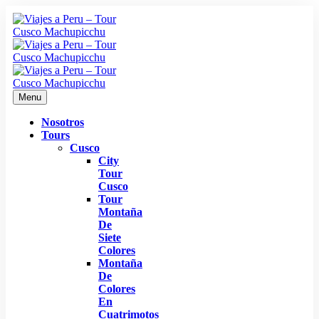
Menu
Nosotros
Tours
Cusco
City
Tour
Cusco
Tour
Montaña
De
Siete
Colores
Montaña
De
Colores
En
Cuatrimotos