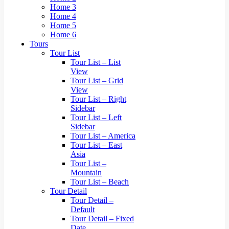
Home 3
Home 4
Home 5
Home 6
Tours
Tour List
Tour List – List
View
Tour List – Grid
View
Tour List – Right
Sidebar
Tour List – Left
Sidebar
Tour List – America
Tour List – East
Asia
Tour List –
Mountain
Tour List – Beach
Tour Detail
Tour Detail –
Default
Tour Detail – Fixed
Date