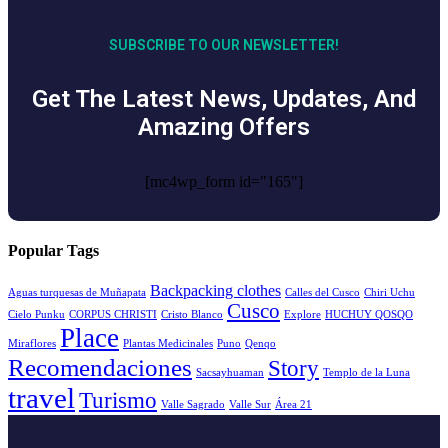
SUBSCRIBE TO OUR NEWSLETTER!
Get The Latest News, Updates, And
Amazing Offers
[mc4wp_form id="165"]
Popular Tags
Backpacking clothes
Aguas turquesas de Muñapata
Calles del Cusco
Chiri Uchu
Cusco
Cielo Punku
CORPUS CHRISTI
Cristo Blanco
Explore
HUCHUY QOSQO
Place
Miraflores
Plantas Medicinales
Puno
Qenqo
Recomendaciones
Story
Sacsayhuaman
Templo de la Luna
travel
Turismo
Valle Sagrado
Valle Sur
Área 21