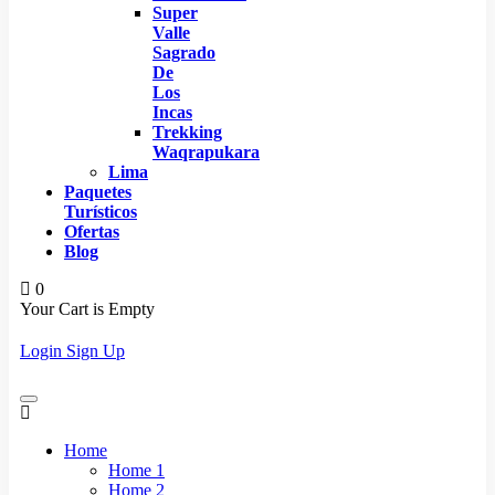
Super
Valle
Sagrado
De
Los
Incas
Trekking
Waqrapukara
Lima
Paquetes
Turísticos
Ofertas
Blog
0
Your Cart is Empty
Login
Sign Up
Home
Home 1
Home 2