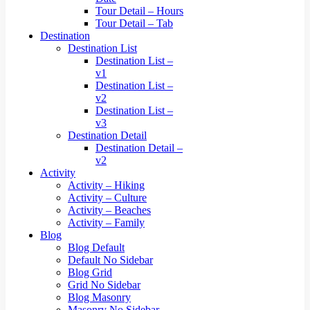
Tour Detail – Hours
Tour Detail – Tab
Destination
Destination List
Destination List –
v1
Destination List –
v2
Destination List –
v3
Destination Detail
Destination Detail –
v2
Activity
Activity – Hiking
Activity – Culture
Activity – Beaches
Activity – Family
Blog
Blog Default
Default No Sidebar
Blog Grid
Grid No Sidebar
Blog Masonry
Masonry No Sidebar