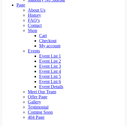
Page
About Us
History
FAQ’s
Contact
Shop
Cart
Checkout
My account
Events
Event List 1
Event List 2
Event List 3
Event List 4
Event List 5
Event List 6
Event Details
Meet Our Team
Offer Page
Gallery
Testimonial
Coming Soon
404 Page