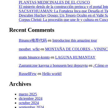
PLANTAS MEDICINALES DE EL CUSCO
El misterio detrás de la construcción preinca y el portal Int
SACSAYHUAMAN: La Fortaleza Inca que Desafía el Ti
Descubre Huchuy Qosqo: Un Tesoro Oculto en el Valle S
Corpus Christi: La procesión que une fe y cultura en 
Recent Comments
Binance推荐代码
en
Introducing this amazing tour
mostbet_wfkt
en
MONTAÑA DE COLORES – VININ
gratis binance-konto
en
LAGUNA HUMANTAY
Zagraniczne kasyna z bonusem bez depozytu
en
¿Cómo es
RussellFew
en
Hello world!
Archives
marzo 2025
diciembre 2024
octubre 2024
septiembre 2024