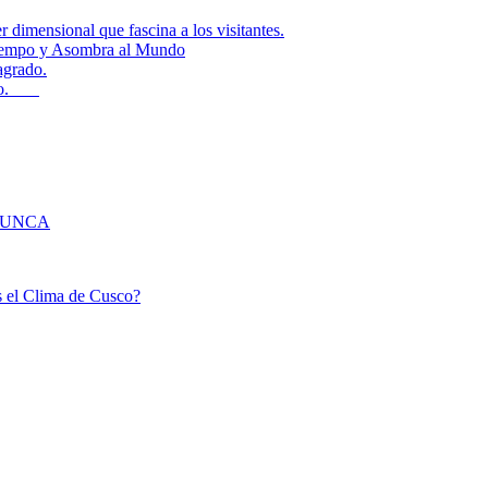
er dimensional que fascina a los visitantes.
empo y Asombra al Mundo
agrado.
Cusco.
CUNCA
 el Clima de Cusco?