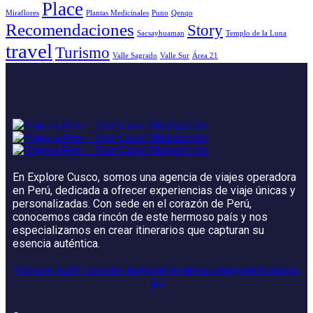
Place
Miraflores
Plantas Medicinales
Puno
Qenqo
Recomendaciones
Story
Sacsayhuaman
Templo de la Luna
travel
Turismo
Valle Sagrado
Valle Sur
Área 21
En Explore Cusco, somos una agencia de viajes operadora
en Perú, dedicada a ofrecer experiencias de viaje únicas y
personalizadas. Con sede en el corazón de Perú,
conocemos cada rincón de este hermoso país y nos
especializamos en crear itinerarios que capturan su
esencia auténtica.
Icomoon-twitte
Icomoon-facebook
Icomoon-instagram
Icomoon-
pin