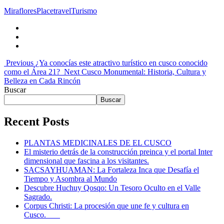
Miraflores
Place
travel
Turismo
Previous
¿Ya conocías este atractivo turístico en cusco conocido
como el Área 21?
Next
Cusco Monumental: Historia, Cultura y
Belleza en Cada Rincón
Buscar
Buscar
Recent Posts
PLANTAS MEDICINALES DE EL CUSCO
El misterio detrás de la construcción preinca y el portal Inter
dimensional que fascina a los visitantes.
SACSAYHUAMAN: La Fortaleza Inca que Desafía el
Tiempo y Asombra al Mundo
Descubre Huchuy Qosqo: Un Tesoro Oculto en el Valle
Sagrado.
Corpus Christi: La procesión que une fe y cultura en
Cusco.