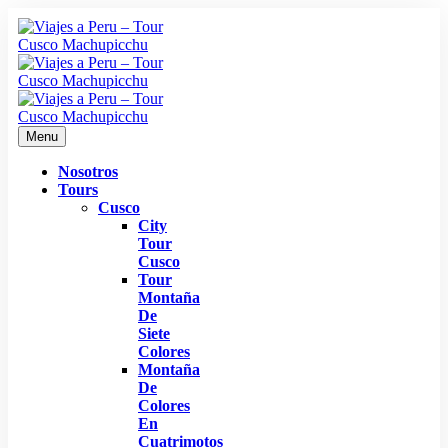
Menu
Nosotros
Tours
Cusco
City
Tour
Cusco
Tour
Montaña
De
Siete
Colores
Montaña
De
Colores
En
Cuatrimotos