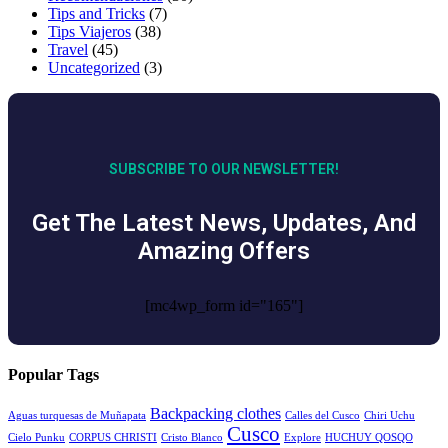
Tips and Tricks
(7)
Tips Viajeros
(38)
Travel
(45)
Uncategorized
(3)
SUBSCRIBE TO OUR NEWSLETTER!
Get The Latest News, Updates, And
Amazing Offers
[mc4wp_form id="165"]
Popular Tags
Backpacking clothes
Aguas turquesas de Muñapata
Calles del Cusco
Chiri Uchu
Cusco
Cielo Punku
CORPUS CHRISTI
Cristo Blanco
Explore
HUCHUY QOSQO