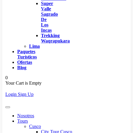
Super
Valle
Sagrado
De
Los
Incas
Trekking
Waqrapukara
Lima
Paquetes
Turísticos
Ofertas
Blog
0
Your Cart is Empty
Login
Sign Up
Nosotros
Tours
Cusco
City Tour Cusco