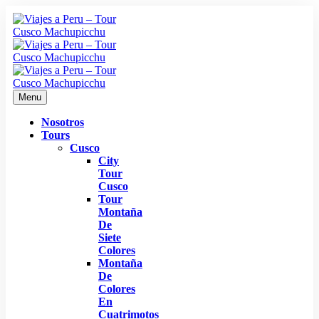
Menu
Nosotros
Tours
Cusco
City
Tour
Cusco
Tour
Montaña
De
Siete
Colores
Montaña
De
Colores
En
Cuatrimotos