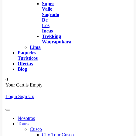
Super
Valle
Sagrado
De
Los
Incas
Trekking
Waqrapukara
Lima
Paquetes
Turísticos
Ofertas
Blog
0
Your Cart is Empty
Login
Sign Up
Nosotros
Tours
Cusco
City Tour Cusco