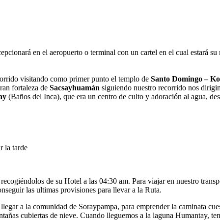
cepcionará en el aeropuerto o terminal con un cartel en el cual estará s
ecorrido visitando como primer punto el templo de
Santo Domingo – Ko
ran fortaleza de
Sacsayhuamán
siguiendo nuestro recorrido nos dirigi
ay
(Baños del Inca), que era un centro de culto y adoración al agua, de
 la tarde
recogiéndolos de su Hotel a las 04:30 am. Para viajar en nuestro transp
eguir las ultimas provisiones para llevar a la Ruta.
 llegar a la comunidad de Soraypampa, para emprender la caminata cue
añas cubiertas de nieve. Cuando lleguemos a la laguna Humantay, tend