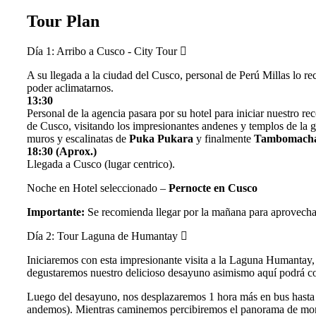
Tour Plan
Día 1:
Arribo a Cusco - City Tour
A su llegada a la ciudad del Cusco, personal de Perú Millas lo re
poder aclimatarnos.
13:30
Personal de la agencia pasara por su hotel para iniciar nuestro r
de Cusco, visitando los impresionantes andenes y templos de la g
muros y escalinatas de
Puka Pukara
y finalmente
Tambomach
18:30 (Aprox.)
Llegada a Cusco (lugar centrico).
Noche en Hotel seleccionado –
Pernocte en Cusco
Importante:
Se recomienda llegar por la mañana para aprovechar
Día 2:
Tour Laguna de Humantay
Iniciaremos con esta impresionante visita a la Laguna Humantay, 
degustaremos nuestro delicioso desayuno asimismo aquí podrá cons
Luego del desayuno, nos desplazaremos 1 hora más en bus hasta
andemos). Mientras caminemos percibiremos el panorama de mont