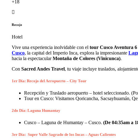
+18
Recojo
Hotel
Vive una experiencia inolvidable con el
tour Cusco Aventura 6 
Cusco
, la capital del Imperio Inca, explora la impresionante
Lag
hacia la espectacular
Montaña de Colores (Vinicunca)
.
Con
Sacred Andes Travel
, tu viaje incluye traslados, alojamie
1er Día: Recojo del Aeropuerto – City Tour
Recepción y Traslado aeropuerto – hotel seleccionado. (P
Tour en Cusco: Visitamos Qoricancha, Sacsayhuamán, Q
2do Día: Laguna Humantay
Cusco – Laguna de Humantay – Cusco.
(De 04:35am a 
3er Día: Super Valle Sagrado de los Incas – Aguas Calientes