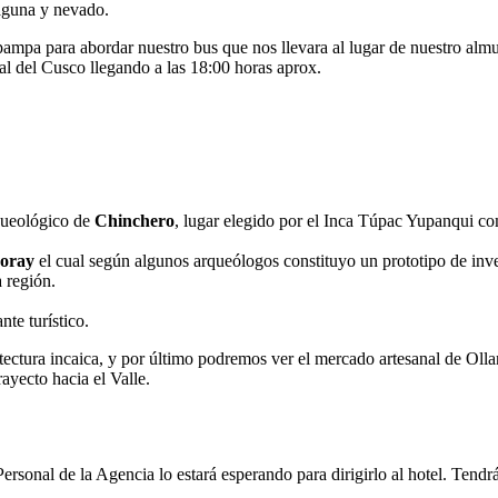
laguna y nevado.
ampa para abordar nuestro bus que nos llevara al lugar de nuestro al
al del Cusco llegando a las 18:00 horas aprox.
rqueológico de
Chinchero
, lugar elegido por el Inca Túpac Yupanqui co
oray
el cual según algunos arqueólogos constituyo un prototipo de inve
 región.
te turístico.
ectura incaica, y por último podremos ver el mercado artesanal de Ollan
rayecto hacia el Valle.
sonal de la Agencia lo estará esperando para dirigirlo al hotel. Tendrá 
.