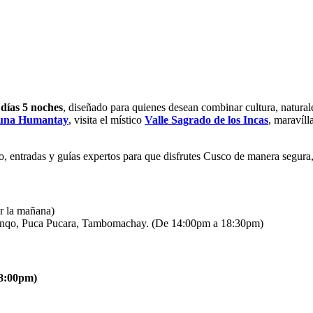
días 5 noches
, diseñado para quienes desean combinar cultura, natura
una Humantay
, visita el místico
Valle Sagrado de los Incas
, maravíll
nto, entradas y guías expertos para que disfrutes Cusco de manera segura
or la mañana)
enqo, Puca Pucara, Tambomachay. (De 14:00pm a 18:30pm)
18:00pm)