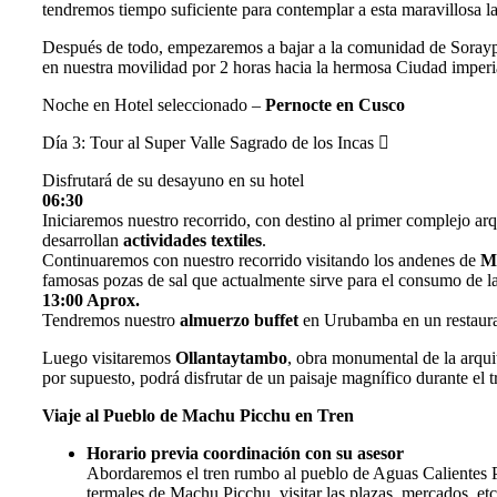
tendremos tiempo suficiente para contemplar a esta maravillosa 
Después de todo, empezaremos a bajar a la comunidad de Sorayp
en nuestra movilidad por 2 horas hacia la hermosa Ciudad imperi
Noche en Hotel seleccionado –
Pernocte en Cusco
Día 3:
Tour al Super Valle Sagrado de los Incas
Disfrutará de su desayuno en su hotel
06:30
Iniciaremos nuestro recorrido, con destino al primer complejo a
desarrollan
actividades textiles
.
Continuaremos con nuestro recorrido visitando los andenes de
M
famosas pozas de sal que actualmente sirve para el consumo de la
13:00 Aprox.
Tendremos nuestro
almuerzo buffet
en Urubamba en un restauran
Luego visitaremos
Ollantaytambo
, obra monumental de la arquit
por supuesto, podrá disfrutar de un paisaje magnífico durante el t
Viaje al Pueblo de Machu Picchu en Tren
Horario previa coordinación con su asesor
Abordaremos el tren rumbo al pueblo de Aguas Calientes Per
termales de Machu Picchu, visitar las plazas, mercados, etc