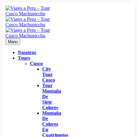
Menu
Nosotros
Tours
Cusco
City
Tour
Cusco
Tour
Montaña
De
Siete
Colores
Montaña
De
Colores
En
Cuatrimotos