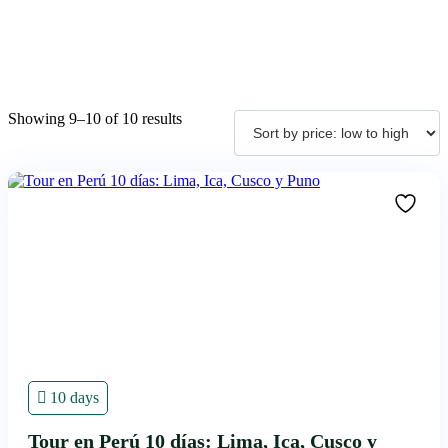
Sorted
Showing 9–10 of 10 results
by
price:
low
to
high
10 days
Tour en Perú 10 días: Lima, Ica, Cusco y