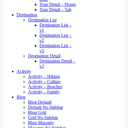
Tour Detail – Hours
Tour Detail – Tab
Destination
Destination List
Destination List –
v1
Destination List –
v2
Destination List –
v3
Destination Detail
Destination Detail –
v2
Activity
Activity – Hiking
Activity – Culture
Activity – Beaches
Activity – Family
Blog
Blog Default
Default No Sidebar
Blog Grid
Grid No Sidebar
Blog Masonry
Masonry No Sidebar