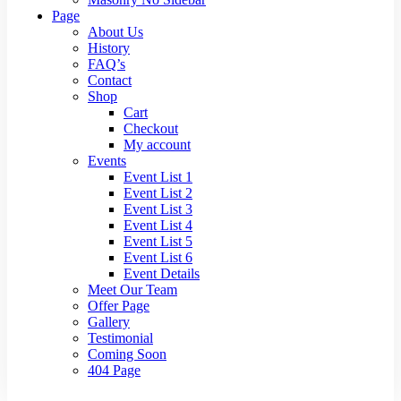
Page
About Us
History
FAQ’s
Contact
Shop
Cart
Checkout
My account
Events
Event List 1
Event List 2
Event List 3
Event List 4
Event List 5
Event List 6
Event Details
Meet Our Team
Offer Page
Gallery
Testimonial
Coming Soon
404 Page