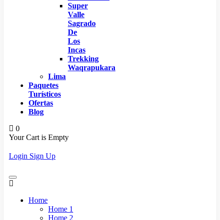
Super
Valle
Sagrado
De
Los
Incas
Trekking
Waqrapukara
Lima
Paquetes
Turísticos
Ofertas
Blog
0
Your Cart is Empty
Login
Sign Up
Home
Home 1
Home 2