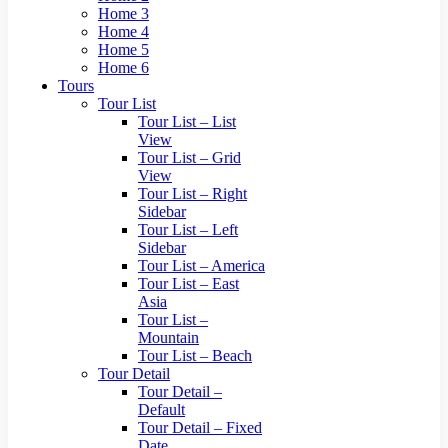
Home 3
Home 4
Home 5
Home 6
Tours
Tour List
Tour List – List
View
Tour List – Grid
View
Tour List – Right
Sidebar
Tour List – Left
Sidebar
Tour List – America
Tour List – East
Asia
Tour List –
Mountain
Tour List – Beach
Tour Detail
Tour Detail –
Default
Tour Detail – Fixed
Date