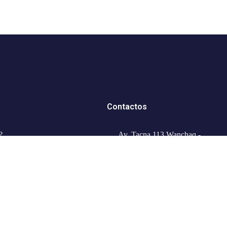
Contactos
?
Av. Tacna 113 Wanchaq -
Cusco Perú
s & Tips
+51 978508596
info.explorecusco@gmail.com
tros