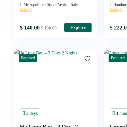
Metropolitan City of Venice, Italy
Hambur
'
'
3
2
$
140.00
$
222.0
Explore
$
190.00
Featured
Featured
3 days
4 hou
Ha Long Bay – 3 Days 2
Copenh