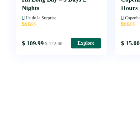
Nights
Hours
Ile de la Surprise
Copenha
'
'
2
1
$
109.99
$
15.00
Explore
$
122.00