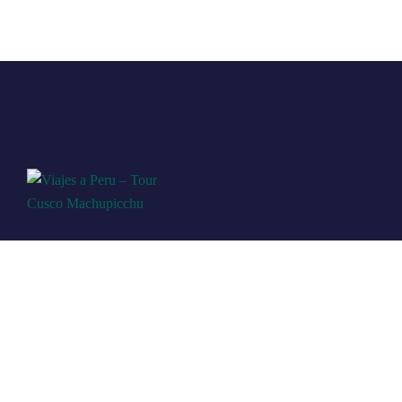
En Explore Cusco, somos una agencia de
viajes operadora en Perú, dedicada a
ofrecer experiencias de viaje únicas y
personalizadas. Con sede en el corazón
de Perú, conocemos cada rincón de este
hermoso país y nos especializamos en
crear itinerarios que capturan su esencia