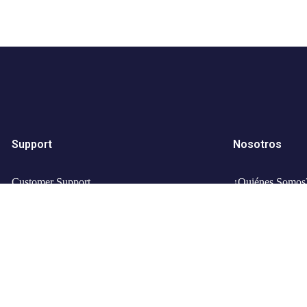
Support
Nosotros
Customer Support
¿Quiénes Somos
Privacy & Policy
Recomendacione
Contact Channels
Contactanos
Trabaja con noso