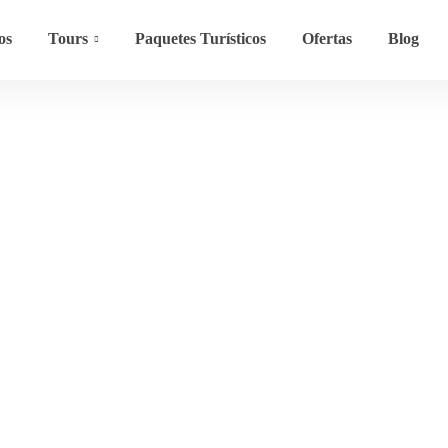
os
Tours
Paquetes Turísticos
Ofertas
Blog
Category:
Sky Cit
Home
Sky City