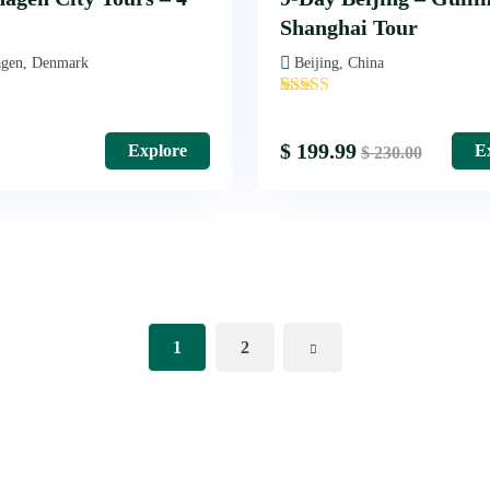
Shanghai Tour
gen, Denmark
Beijing, China
'
1
$
199.99
Explore
E
$
230.00
1
2