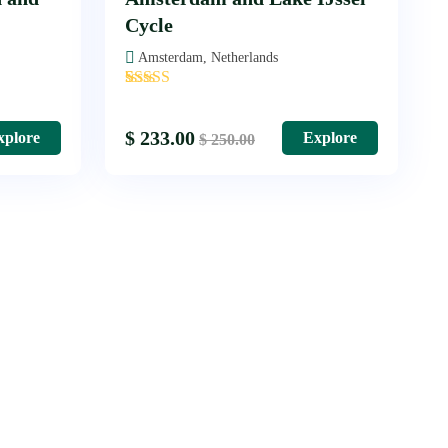
Cycle
Amsterdam, Netherlands
'
1
$
233.00
xplore
Explore
$
250.00