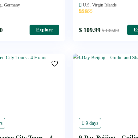
g, Germany
U.S. Virgin Islands
'
1
0
$
109.99
Explore
E
$
130.00
rs
9 days
agen City Tours – 4
9-Day Beijing – Guili