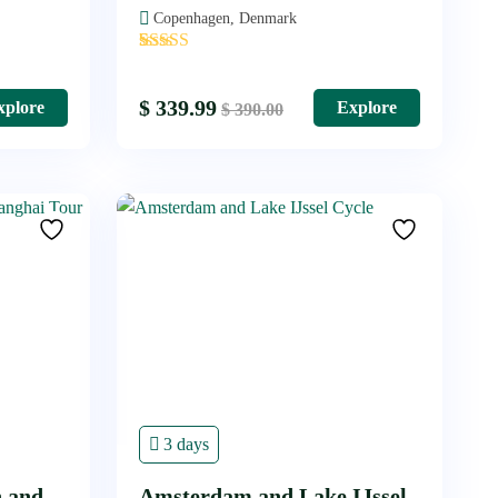
Copenhagen, Denmark
'
1
$
339.99
xplore
Explore
$
390.00
3 days
n and
Amsterdam and Lake IJssel