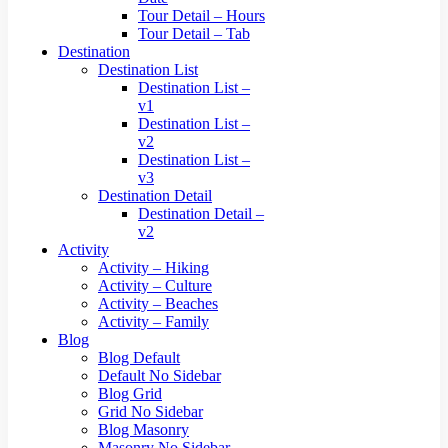
Tour Detail – Hours
Tour Detail – Tab
Destination
Destination List
Destination List –
v1
Destination List –
v2
Destination List –
v3
Destination Detail
Destination Detail –
v2
Activity
Activity – Hiking
Activity – Culture
Activity – Beaches
Activity – Family
Blog
Blog Default
Default No Sidebar
Blog Grid
Grid No Sidebar
Blog Masonry
Masonry No Sidebar