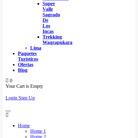
Super
Valle
Sagrado
De
Los
Incas
Trekking
Waqrapukara
Lima
Paquetes
Turísticos
Ofertas
Blog
0
Your Cart is Empty
Login
Sign Up
Home
Home 1
Home 2