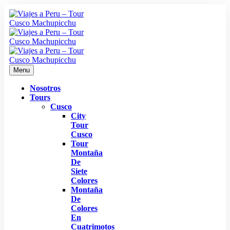
Menu
Nosotros
Tours
Cusco
City
Tour
Cusco
Tour
Montaña
De
Siete
Colores
Montaña
De
Colores
En
Cuatrimotos