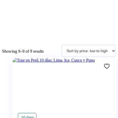
Sorted
Showing 9–9 of 9 results
by
price:
low
to
high
10 days