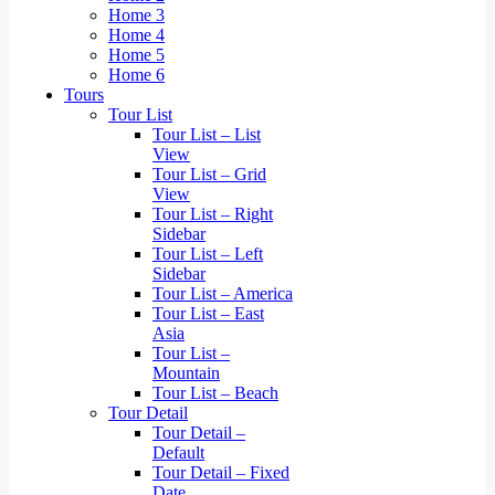
Home 3
Home 4
Home 5
Home 6
Tours
Tour List
Tour List – List
View
Tour List – Grid
View
Tour List – Right
Sidebar
Tour List – Left
Sidebar
Tour List – America
Tour List – East
Asia
Tour List –
Mountain
Tour List – Beach
Tour Detail
Tour Detail –
Default
Tour Detail – Fixed
Date