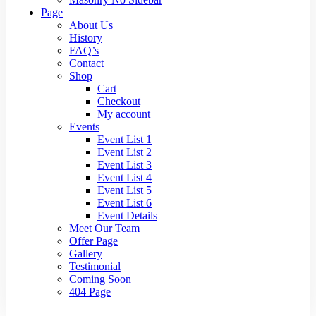
Page
About Us
History
FAQ’s
Contact
Shop
Cart
Checkout
My account
Events
Event List 1
Event List 2
Event List 3
Event List 4
Event List 5
Event List 6
Event Details
Meet Our Team
Offer Page
Gallery
Testimonial
Coming Soon
404 Page